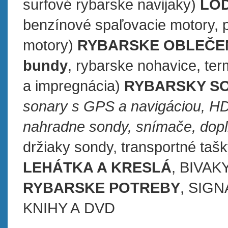
surfové rybarske navijaky)
LO
benzínové spaľovacie motory, p
motory)
RYBARSKE OBLEČE
bundy
, rybarske nohavice, ter
a impregnácia)
RYBARSKY S
sonary s GPS a navigáciou, HD
nahradne sondy, snímače, dopl
držiaky sondy, transportné taš
LEHÁTKA A KRESLÁ
, BIVAK
RYBARSKE POTREBY
, SIGN
KNIHY A DVD