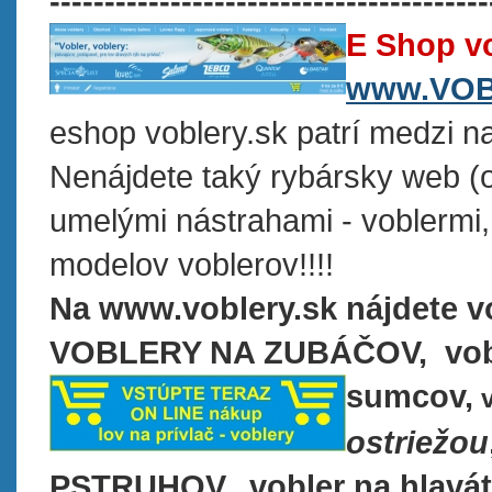
----------------------------------------
E Shop vo
www.VOB
eshop voblery.sk patrí medzi n
Nenájdete taký rybársky web (o
umelými nástrahami - voblermi, 
modelov voblerov!!!!
Na www.voblery.sk nájdete v
VOBLERY NA ZUBÁČOV, vob
sumcov,
v
ostriežou
PSTRUHOV, vobler na hlavát