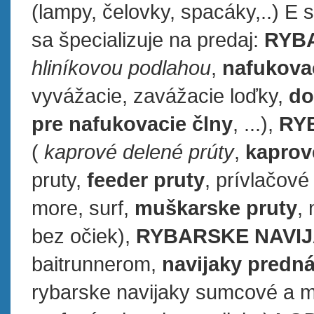
(lampy, čelovky, spacáky,..) 
sa špecializuje na predaj:
RYB
hliníkovou podlahou
,
nafukova
vyvážacie, zavážacie loďky,
do
pre nafukovacie člny
, ...),
RY
(
kaprové delené prúty
,
kaprov
pruty,
feeder pruty
, prívlačové
more, surf,
muškarske pruty
,
bez očiek),
RYBARSKE NAVI
baitrunnerom,
navijaky predn
rybarske navijaky sumcové a mo