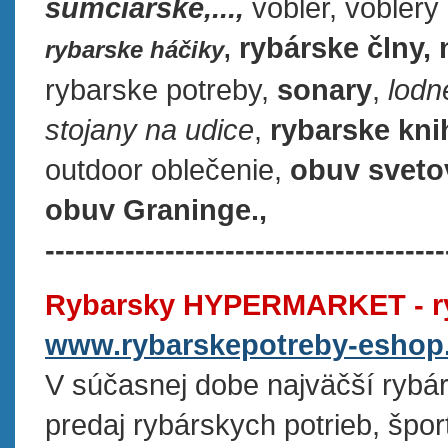
sumčiarske,...,
vobler, voblery
rybárske člny, 
rybarske háčiky
,
rybarske potreby,
sonary
,
lodn
stojany na udice
,
rybarske kni
outdoor oblečenie,
obuv sveto
obuv Graninge.
,
----------------------------------------
Rybarsky HYPERMARKET - ry
www.rybarskepotreby-eshop
V súčasnej dobe najväčší rybá
predaj rybárskych potrieb, špo