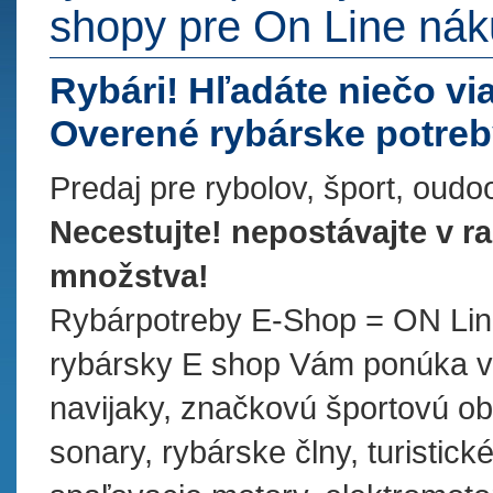
shopy pre On Line náku
Rybári! Hľadáte niečo v
Overené rybárske potreb
Predaj pre rybolov, šport, oudoo
Necestujte! nepostávajte v r
množstva!
Rybárpotreby E-Shop = ON Line
rybársky E shop Vám ponúka vš
navijaky, značkovú športovú ob
sonary, rybárske člny, turistick