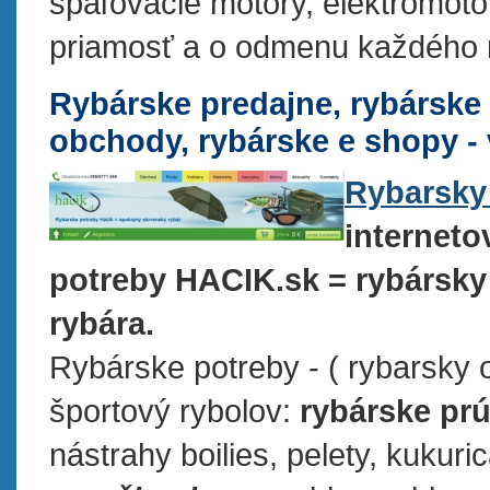
spaľovacie motory, elektromoto
priamosť a o odmenu každého 
Rybárske predajne, rybárske
obchody, rybárske e shopy - 
Rybarsky
interneto
potreby HACIK.sk = rybársk
rybára.
Rybárske potreby - ( rybarsky
športový rybolov:
rybárske prú
nástrahy boilies, pelety, kukuric